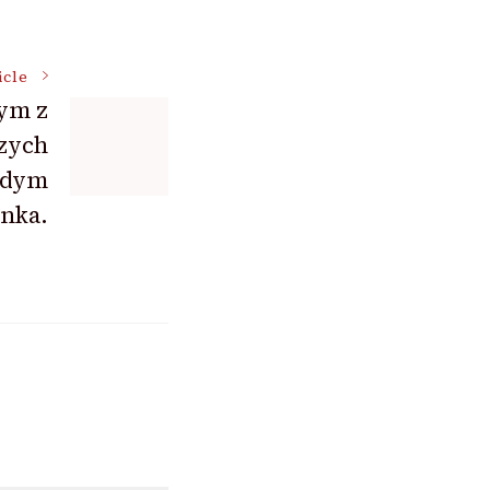
icle
ym z
zych
żdym
enka.