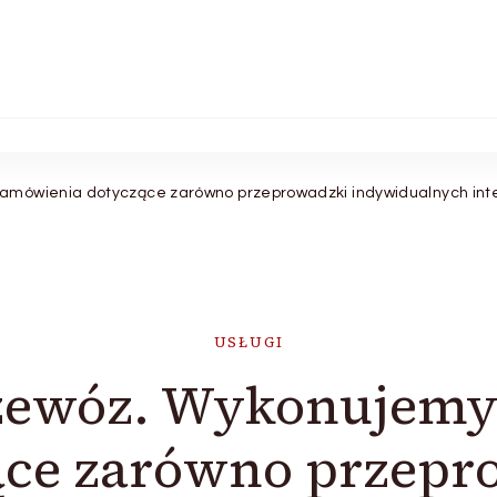
ówienia dotyczące zarówno przeprowadzki indywidualnych intere
USŁUGI
zewóz. Wykonujemy
ące zarówno przepr