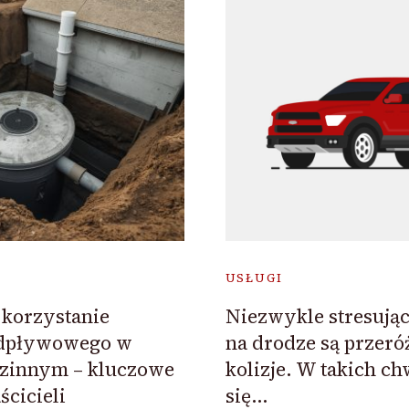
USŁUGI
Niezwykle stresują
korzystanie
na drodze są przeró
odpływowego w
kolizje. W takich ch
zinnym – kluczowe
się…
ścicieli