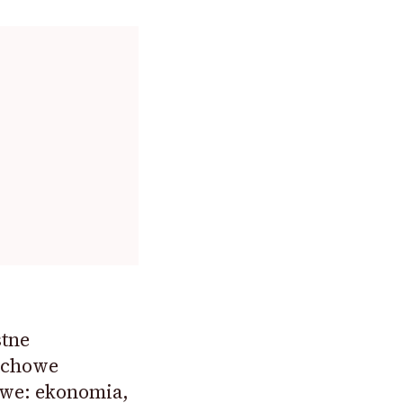
stne
achowe
owe: ekonomia,