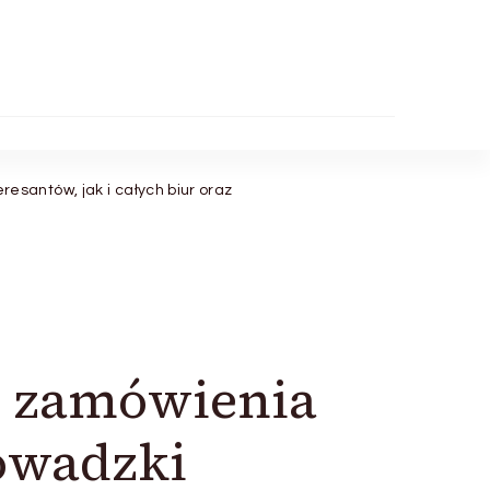
santów, jak i całych biur oraz
 zamówienia
owadzki