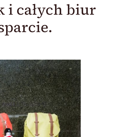
 i całych biur
parcie.