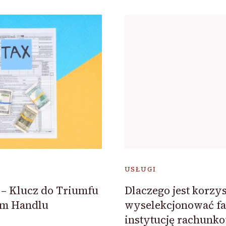
USŁUGI
– Klucz do Triumfu
Dlaczego jest korzy
m Handlu
wyselekcjonować f
instytucję rachunk