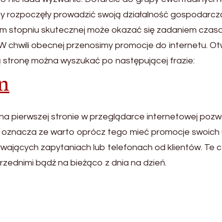
asy rozpoczęły prowadzić swoją działalność gospodarc
szym stopniu skutecznej może okazać się zadaniem cza
W chwili obecnej przenosimy promocje do internetu. Ot
zą stronę można wyszukać po następującej frazie:
n
 na pierwszej stronie w przeglądarce internetowej poz
to oznacza ze warto oprócz tego mieć promocje swoich u
ływających zapytaniach lub telefonach od klientów. Te 
rzednimi bądź na bieżąco z dnia na dzień.