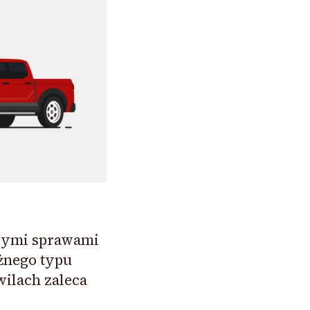
cymi sprawami
żnego typu
wilach zaleca