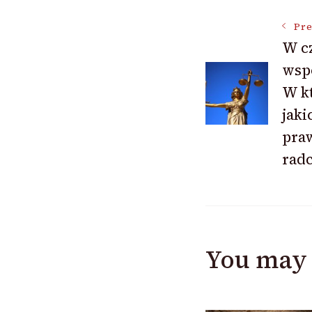
Post
Pre
W c
wsp
Navigat
W k
jaki
pra
rad
You may 