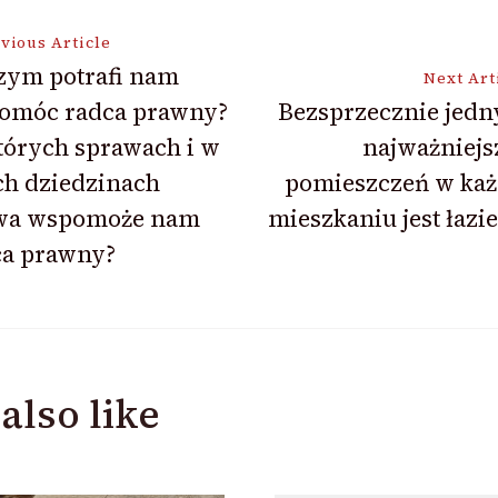
vious Article
zym potrafi nam
Next Art
omóc radca prawny?
Bezsprzecznie jedn
ion
tórych sprawach i w
najważniejs
ch dziedzinach
pomieszczeń w ka
wa wspomoże nam
mieszkaniu jest łazi
ca prawny?
also like