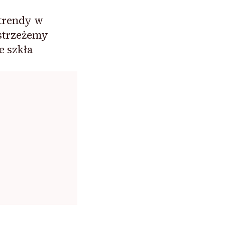
trendy w
ostrzeżemy
e szkła