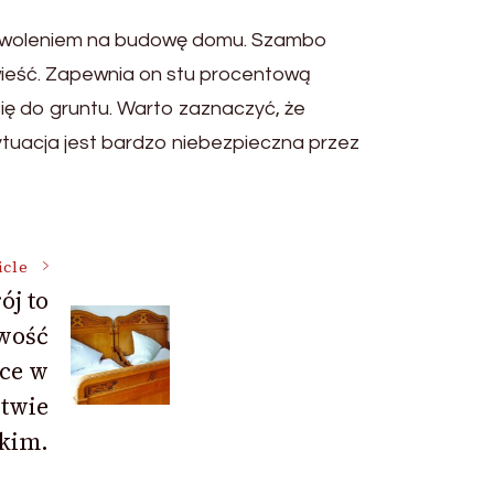
ozwoleniem na budowę domu. Szambo
ywieść. Zapewnia on stu procentową
się do gruntu. Warto zaznaczyć, że
tuacja jest bardzo niebezpieczna przez
icle
ój to
owość
sce w
twie
kim.