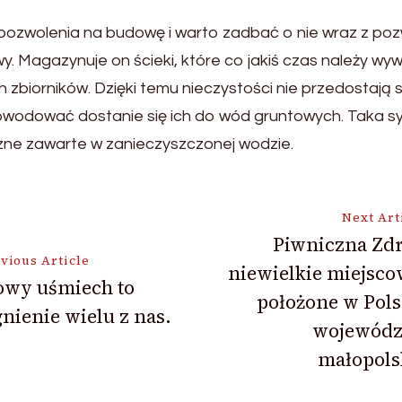
zwolenia na budowę i warto zadbać o nie wraz z p
y. Magazynuje on ścieki, które co jakiś czas należy w
 zbiorników. Dzięki temu nieczystości nie przedostają 
owodować dostanie się ich do wód gruntowych. Taka sy
zne zawarte w zanieczyszczonej wodzie.
Next Art
Piwniczna Zdr
vious Article
niewielkie miejsc
ion
owy uśmiech to
położone w Pol
nienie wielu z nas.
wojewódz
małopols