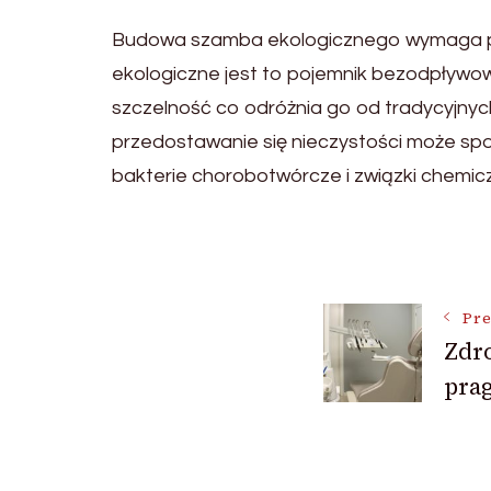
Budowa szamba ekologicznego wymaga po
ekologiczne jest to pojemnik bezodpływow
szczelność co odróżnia go od tradycyjnych
przedostawanie się nieczystości może sp
bakterie chorobotwórcze i związki chemic
Post
Pre
Navigat
Zdr
prag